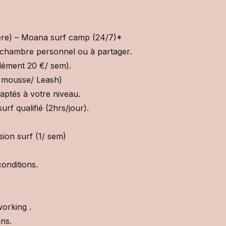
ière) – Moana surf camp (24/7)*
 chambre personnel ou à partager.
ément 20 €/ sem).
e mousse/ Leash)
aptés à votre niveau.
rf qualifié (2hrs/jour).
sion surf (1/ sem)
onditions.
orking .
ns.