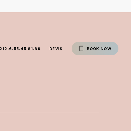
212.6.55.45.81.89
DEVIS
B
O
O
K
N
O
W